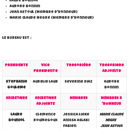
laure bouniol
aurore bonnin
Jean Astoul (Membre d'Honneur)
Marie Claude Negre (Membre d'Honneur)
lE BUREAU EST :
pRESIDENTE
Vice
Tresoriére
tresoriere
Presidente
adjointe
stephanie
aurelie laur
severine diaz
aurore
gouleme
bonnin
SECRETAIRE
SECRETAIRE
MEMBRES
MEMBRES D
ADJOINTE
'HONNEUR
laure
clemence
jessica lieke
MARIE CLAUDE
bouniol
roumegoux
anissa aslaki
NEGRE
fabien
JEAN ASTOUL