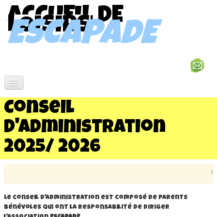
ACCUEIL DE
LOISIRS
ESCAPADE
Fonctionnement
▼
Conseil
Projets
d'Administration
▼
2025/ 2026
Téléchargements
▼
Liens
▼
×
Contact
▼
Le conseil d'administration est composé de parents
bénévoles qui ont la responsabilité de diriger
Photos
▼