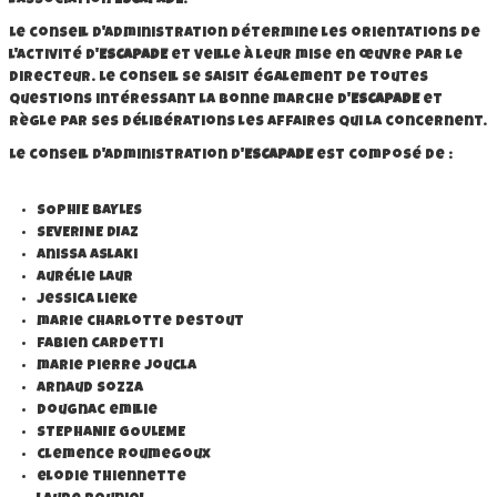
l'Association
ESCAPADE
.
Le conseil d'administration détermine les orientations de
l'activité d'
ESCAPADE
et veille à leur mise en œuvre par le
directeur. Le conseil se saisit également de toutes
questions intéressant la bonne marche d'
ESCAPADE
et
règle par ses délibérations les affaires qui la concernent.
Le conseil d'administration d'
ESCAPADE
est composé de :
SOPHIE BAYLES
SEVERINE DIAZ
Anissa aslaki
Aurélie Laur
jessica lieke
marie charlotte destout
fabien cardetti
marie pierre joucla
arnaud sozza
dougnac emilie
STEPHANIE GOULEME
clemence roumegoux
elodie thiennette