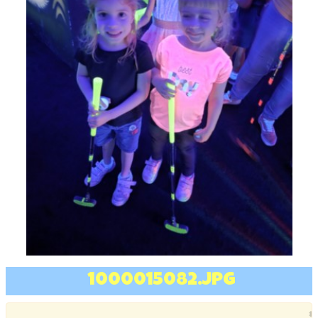
1000015082.jpg
×