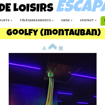
ESCAP
DE LOISIRS
ojets
Téléchargements
Liens
Contact
▼
▼
▼
▼
Goolfy (montauban)