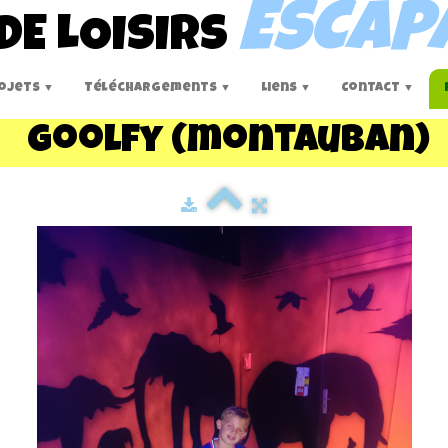
ESCAP
DE LOISIRS
ojets
Téléchargements
Liens
Contact
▼
▼
▼
▼
Goolfy (montauban)