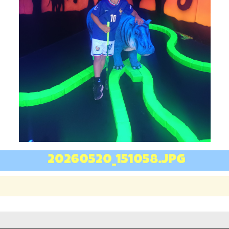
20260520_151058.jpg