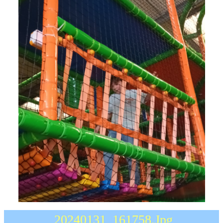
Contact
▼
Photos
▼
20240131_161758.jpg