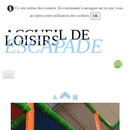
Ce site utilise des cookies. En continuant à naviguer sur ce site, vous
acceptez notre utilisation des cookies.
OK
ACCUEIL DE
LOISIRS
ESCAPADE
Fonctionnement
▼
Projets
▼
Téléchargements
▼
Liens
▼